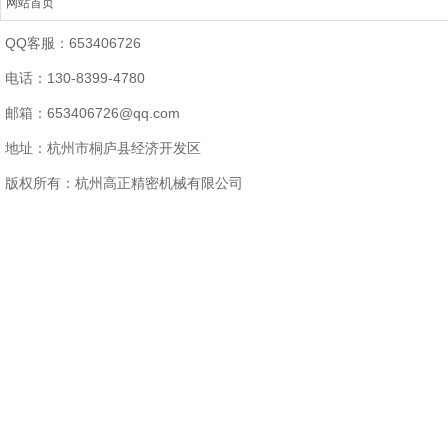
网站首页
关于我们
QQ客服：653406726
产品中心
工程案例
电话：130-8399-4780
新闻动态
邮箱：653406726@qq.com
在线留言
地址：杭州市桐庐县经济开发区
联系我们
版权所有：
杭州高正精密机械有限公司