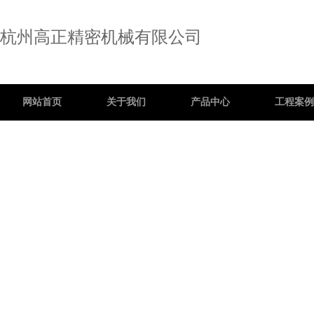
杭州高正精密机械有限公司
网站首页
关于我们
产品中心
工程案例